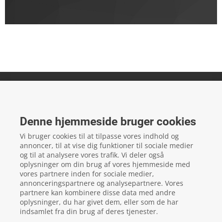
FTZ Master
Gelstedvej 22
Denne hjemmeside bruger cookies
5560
Aarup
Vi bruger cookies til at tilpasse vores indhold og
CVR: 16817244
annoncer, til at vise dig funktioner til sociale medier
og til at analysere vores trafik. Vi deler også
oplysninger om din brug af vores hjemmeside med
vores partnere inden for sociale medier,
local_phone
Kontakt os her
annonceringspartnere og analysepartnere. Vores
partnere kan kombinere disse data med andre
oplysninger, du har givet dem, eller som de har
indsamlet fra din brug af deres tjenester.