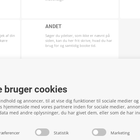
T
ANDET
jek af din
Søger du ydelser, som ikke er nævnt på
 køre
siden, kan du her frit skrive, hvad du har
brug for og samtidig booke tid.
 bruger cookies
 indhold og annoncer, til at vise dig funktioner til sociale medier og t
es hjemmeside med vores partnere inden for sociale medier, anno
ata med andre oplysninger, du har givet dem, eller som de har in
ræferencer
Statistik
Marketing
local_phone
Kontakt os her