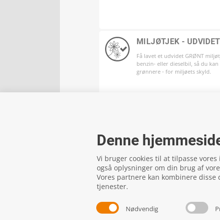
MILJØTJEK - UDVIDE
Få lavet et udvidet GRØNT miljøt
benzin- eller dieselbil, så du kan
grønnere - for miljøets skyld.
Denne hjemmeside
Vi bruger cookies til at tilpasse vores
også oplysninger om din brug af vor
Vores partnere kan kombinere disse d
tjenester.
FTZ Master
Nødvendig
P
Gelstedvej 22