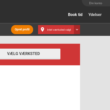
Din konto
Book tid
Ydelser
Intet værksted valgt
Opret profil
VÆLG VÆRKSTED