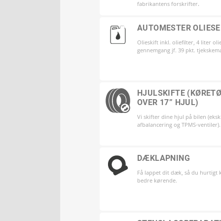
fabrikantens forskrifter
.
AUTOMESTER OLIESE
Olieskift inkl. oliefilter, 4 liter ol
gennemgang jf. 39 pkt. tjekskem
HJULSKIFTE (KØRET
OVER 17” HJUL)
Vi skifter dine hjul på bilen (eksk
afbalancering og TPMS-ventiler).
DÆKLAPNING
Få lappet dit dæk, så du hurtigt 
bedre kørende.