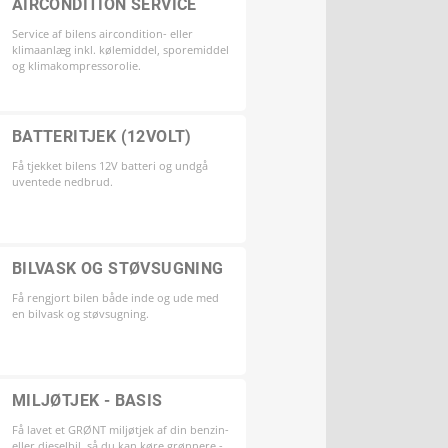
AIRCONDITION SERVICE
Service af bilens aircondition- eller
klimaanlæg inkl. kølemiddel, sporemiddel
og klimakompressorolie.
BATTERITJEK (12VOLT)
Få tjekket bilens 12V batteri og undgå
uventede nedbrud.
BILVASK OG STØVSUGNING
Få rengjort bilen både inde og ude med
en bilvask og støvsugning.
MILJØTJEK - BASIS
Få lavet et GRØNT miljøtjek af din benzin-
eller dieselbil, så du kan køre grønnere -