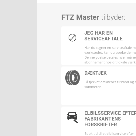
FTZ Master
tilbyder:
JEG HAR EN
SERVICEAFTALE
Har du tegnet en serviceaftale 
værkstedet, kan du booke denne
Denne ydelse betales hver mån
abonnement hos dit lokale værk
DÆKTJEK
Få tjekket dækkenes tilstand og bl
sommeren.
ELBILSSERVICE EFTE
FABRIKANTENS
FORSKRIFTER
Book tid til et elbilsservice efter