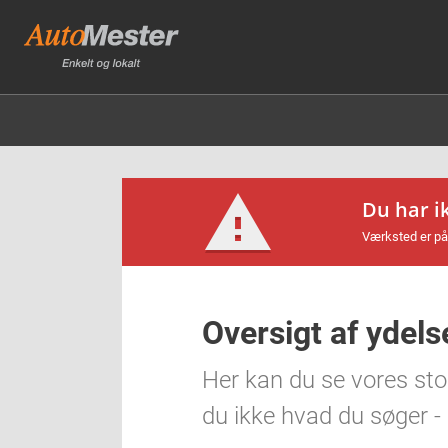
Du har i
Værksted er på
Oversigt af ydels
Her kan du se vores sto
du ikke hvad du søger - s