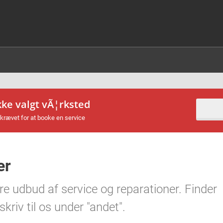
kke valgt vÃ¦rksted
krævet for at booke en service
er
re udbud af service og reparationer. Finder
kriv til os under "andet".