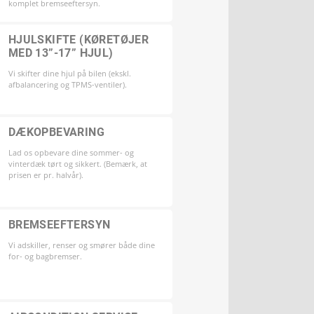
komplet bremseeftersyn.
HJULSKIFTE (KØRETØJER
MED 13”-17” HJUL)
Vi skifter dine hjul på bilen (ekskl.
afbalancering og TPMS-ventiler).
DÆKOPBEVARING
Lad os opbevare dine sommer- og
vinterdæk tørt og sikkert. (Bemærk, at
prisen er pr. halvår).
BREMSEEFTERSYN
Vi adskiller, renser og smører både dine
for- og bagbremser.