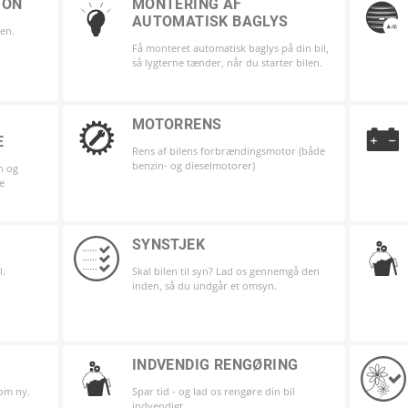
ION
MONTERING AF
AUTOMATISK BAGLYS
den.
A
/
C
Få monteret automatisk baglys på din bil,
så lygterne tænder, når du starter bilen.
MOTORRENS
E
Rens af bilens forbrændingsmotor (både
benzin- og dieselmotorer)
n og
e
SYNSTJEK
l.
Skal bilen til syn? Lad os gennemgå den
inden, så du undgår et omsyn.
INDVENDIG RENGØRING
som ny.
Spar tid - og lad os rengøre din bil
indvendigt.