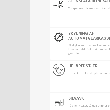
STENSLAGSREPARAT
Vi reparerer dit stenslag i forru
SKYLNING AF
AUTOMATGEARKASS
Få skyllet automatgearkassen re
komplet udskiftning af den gaml
gearolie.
HELBREDSTJEK
Få lavet et helbredstjek på din bi
BILVASK
Få bilen vasket, så den skinner 