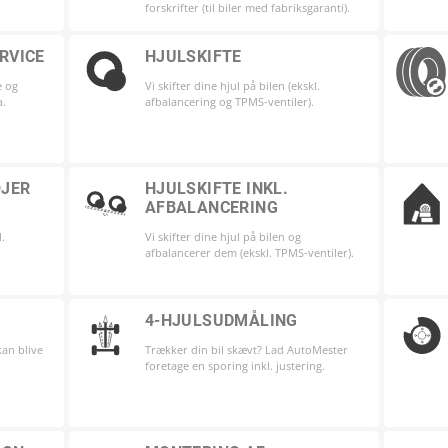
forskrifter (til biler med fabriksgaranti).
RVICE
HJULSKIFTE
ie og
Vi skifter dine hjul på bilen (ekskl.
a.
afbalancering og TPMS-ventiler).
ØJER
HJULSKIFTE INKL.
AFBALANCERING
l.
Vi skifter dine hjul på bilen og
afbalancerer dem (ekskl. TPMS-ventiler).
4-HJULSUDMÅLING
kan blive
Trækker din bil skævt? Lad AutoMester
foretage en sporing inkl. justering.