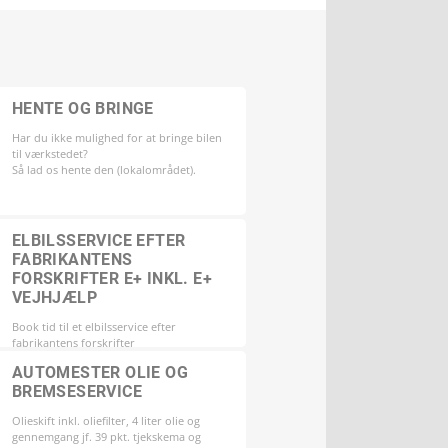
HENTE OG BRINGE
Har du ikke mulighed for at bringe bilen
til værkstedet?
Så lad os hente den (lokalområdet).
ELBILSSERVICE EFTER
FABRIKANTENS
FORSKRIFTER E+ INKL. E+
VEJHJÆLP
Book tid til et elbilsservice efter
fabrikantens forskrifter
AUTOMESTER OLIE OG
BREMSESERVICE
Olieskift inkl. oliefilter, 4 liter olie og
gennemgang jf. 39 pkt. tjekskema og