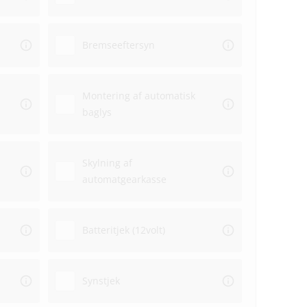
Bremseeftersyn
Montering af automatisk
baglys
Skylning af
automatgearkasse
Batteritjek (12volt)
Synstjek