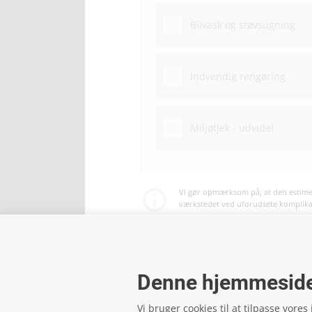
Bilvask og støvsugning
Indvendig rengøring
Miljøtjek - udvidet
Vi gør opmærksom på, at den estimer
værkstedet ved uforudsete komplikati
Betaling af service og reparationer 
Denne hjemmeside
Vi bruger cookies til at tilpasse vores