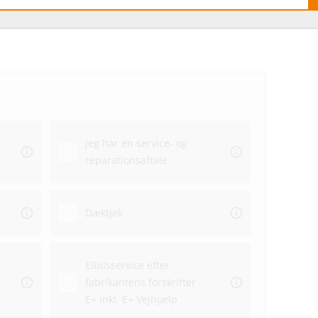
Hvo
hos
Jeg har en service- og
Ekstra
reparationsaftale
Dato
Dæktjek
Elbilsservice efter
fabrikantens forskrifter
Repar
E+ inkl. E+ Vejhjælp