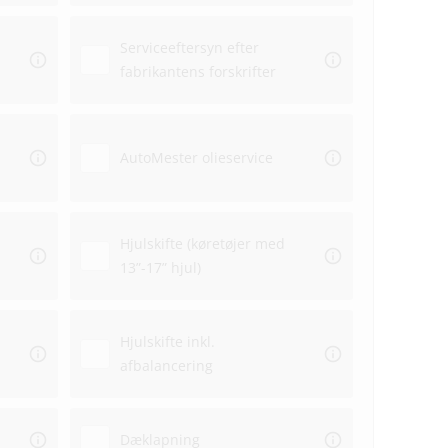
Serviceeftersyn efter
fabrikantens forskrifter
Aflev
AutoMester olieservice
Afhen
Hjulskifte (køretøjer med
13”-17” hjul)
Hjulskifte inkl.
afbalancering
Dæklapning