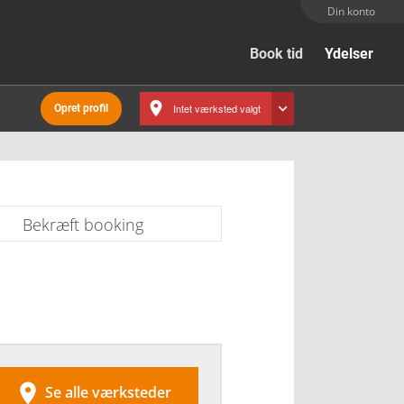
Din konto
Book tid
Ydelser
Intet værksted valgt
Opret profil
Bekræft booking

Se alle værksteder