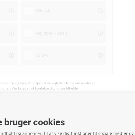
Bilvask
Miljøtjek - basis
Andet
ede pris og valg af tidspunkt er vejledende og kan ændres af
oner. Værkstedet vil kontakte dig i disse tilfælde.
vil ske på værkstedet og ikke på hjemmesiden.
 bruger cookies
 indhold og annoncer, til at vise dig funktioner til sociale medier og t