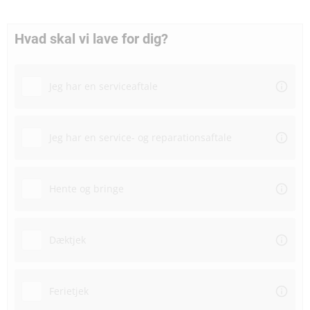
Hvad skal vi lave for dig?
Jeg har en serviceaftale
Jeg har en service- og reparationsaftale
Hente og bringe
Dæktjek
Ferietjek