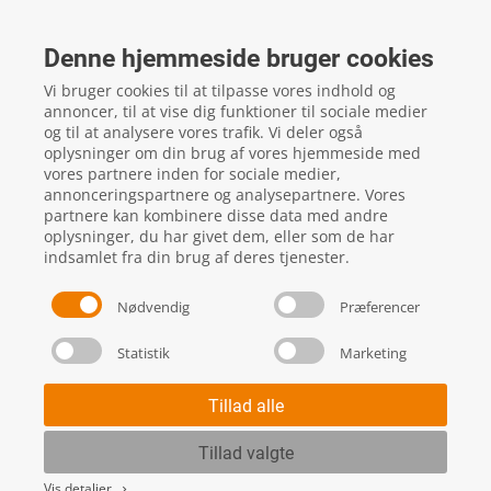
FTZ Master
Gelstedvej 22
Denne hjemmeside bruger cookies
5560
Aarup
Vi bruger cookies til at tilpasse vores indhold og
CVR: 16817244
annoncer, til at vise dig funktioner til sociale medier
og til at analysere vores trafik. Vi deler også
oplysninger om din brug af vores hjemmeside med
vores partnere inden for sociale medier,
local_phone
Kontakt os her
annonceringspartnere og analysepartnere. Vores
partnere kan kombinere disse data med andre
oplysninger, du har givet dem, eller som de har
indsamlet fra din brug af deres tjenester.
Nødvendig
Præferencer
Statistik
Marketing
Handels- og leveringsbetingelser
Skift cookie indstillinger
Tillad alle
Tillad valgte
Vis detaljer
keyboard_arrow_right