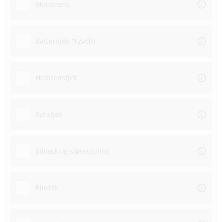
Motorrens
Batteritjek (12volt)
Helbredstjek
Synstjek
Bilvask og støvsugning
Bilvask