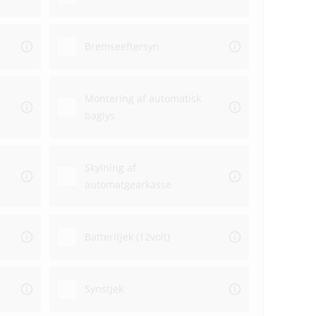
Bremseeftersyn
Montering af automatisk
baglys
Skylning af
automatgearkasse
Batteritjek (12volt)
Synstjek