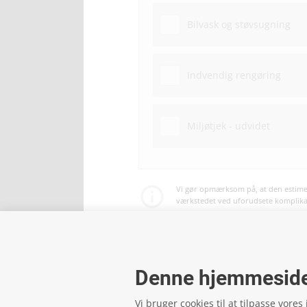
Bilvask og støvsugning
Indvendig rengøring
Miljøtjek - udvidet
Vi gør opmærksom på, at den estimer
værkstedet ved uforudsete komplikati
Betaling af service og reparationer 
Denne hjemmeside
Vi bruger cookies til at tilpasse vores