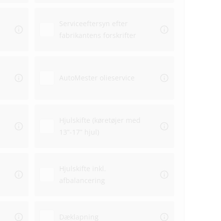
Serviceeftersyn efter
fabrikantens forskrifter
Aflev
AutoMester olieservice
Afhen
Hjulskifte (køretøjer med
13”-17” hjul)
Hjulskifte inkl.
afbalancering
Dæklapning