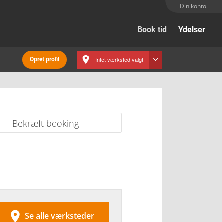
Din konto
Book tid
Ydelser
Intet værksted valgt
Opret profil
Bekræft booking

Se alle værksteder