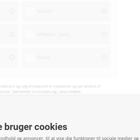
Bilvask
Miljøtjek - basis
Andet
ede pris og valg af tidspunkt er vejledende og kan ændres af
oner. Værkstedet vil kontakte dig i disse tilfælde.
vil ske på værkstedet og ikke på hjemmesiden.
 bruger cookies
 indhold og annoncer, til at vise dig funktioner til sociale medier og t