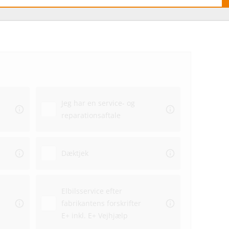
Hvo
hos
Jeg har en service- og
Ekstra
reparationsaftale
Dato
Dæktjek
Elbilsservice efter
fabrikantens forskrifter
Repar
E+ inkl. E+ Vejhjælp