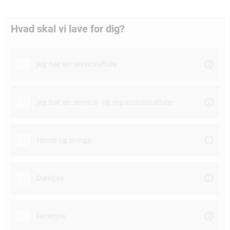
Hvad skal vi lave for dig?
Jeg har en serviceaftale
Jeg har en service- og reparationsaftale
Hente og bringe
Dæktjek
Ferietjek