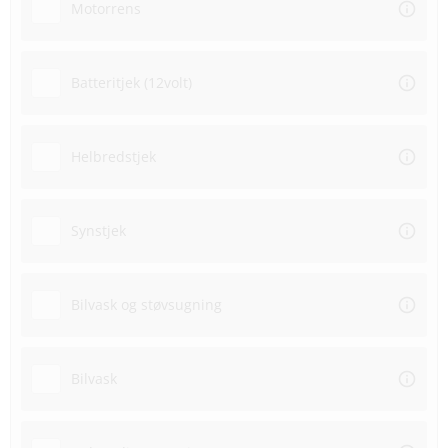
Motorrens
Batteritjek (12volt)
Helbredstjek
Synstjek
Bilvask og støvsugning
Bilvask