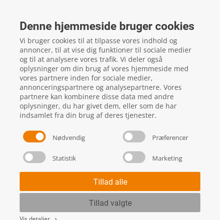
FTZ Master
Gelstedvej 22
Denne hjemmeside bruger cookies
5560
Aarup
Vi bruger cookies til at tilpasse vores indhold og
CVR: 16817244
annoncer, til at vise dig funktioner til sociale medier
og til at analysere vores trafik. Vi deler også
oplysninger om din brug af vores hjemmeside med
vores partnere inden for sociale medier,
local_phone
Kontakt os her
annonceringspartnere og analysepartnere. Vores
partnere kan kombinere disse data med andre
oplysninger, du har givet dem, eller som de har
indsamlet fra din brug af deres tjenester.
Nødvendig
Præferencer
Statistik
Marketing
Handels- og leveringsbetingelser
Skift cookie indstillinger
Tillad alle
Tillad valgte
Vis detaljer
keyboard_arrow_right