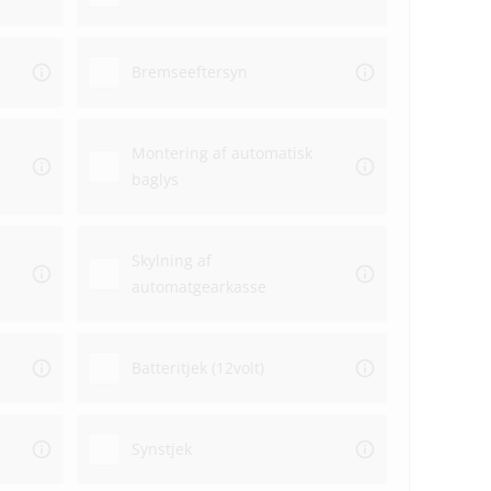
Bremseeftersyn
Montering af automatisk
baglys
Skylning af
automatgearkasse
Batteritjek (12volt)
Synstjek