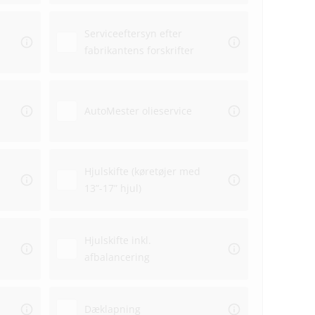
Serviceeftersyn efter
fabrikantens forskrifter
Aflev
AutoMester olieservice
Afhen
Hjulskifte (køretøjer med
13”-17” hjul)
Hjulskifte inkl.
afbalancering
Dæklapning