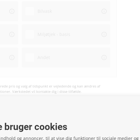
Bilvask
Miljøtjek - basis
Andet
ede pris og valg af tidspunkt er vejledende og kan ændres af
oner. Værkstedet vil kontakte dig i disse tilfælde.
vil ske på værkstedet og ikke på hjemmesiden.
 bruger cookies
 indhold og annoncer, til at vise dig funktioner til sociale medier og t