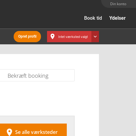
Din konto
Book tid
Ydelser
Intet værksted valgt
Opret profil
Bekræft booking

Se alle værksteder