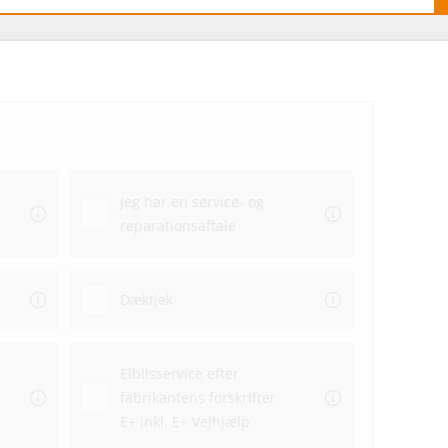
Hvo
hos
Jeg har en service- og
Ekstra
reparationsaftale
Dato
Dæktjek
Elbilsservice efter
fabrikantens forskrifter
Repar
E+ inkl. E+ Vejhjælp