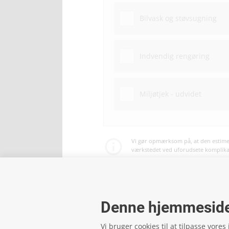
Bilvask og støvsugning
Indvendig rengøring
Miljøtjek - udvidet
Vi gør opmærksom på, at den estimer
værkstedet ved uforudsete komplikati
Betaling af service og reparationer 
Denne hjemmeside
Vi bruger cookies til at tilpasse vores