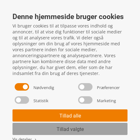
FTZ Master
Gelstedvej 22
Denne hjemmeside bruger cookies
5560
Aarup
Vi bruger cookies til at tilpasse vores indhold og
CVR: 16817244
annoncer, til at vise dig funktioner til sociale medier
og til at analysere vores trafik. Vi deler også
oplysninger om din brug af vores hjemmeside med
vores partnere inden for sociale medier,
local_phone
Kontakt os her
annonceringspartnere og analysepartnere. Vores
partnere kan kombinere disse data med andre
oplysninger, du har givet dem, eller som de har
indsamlet fra din brug af deres tjenester.
Nødvendig
Præferencer
Statistik
Marketing
Handels- og leveringsbetingelser
Skift cookie indstillinger
Tillad alle
Tillad valgte
Vis detaljer
keyboard_arrow_right