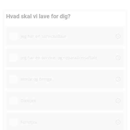
Hvad skal vi lave for dig?
Jeg har en serviceaftale
Jeg har en service- og reparationsaftale
Hente og bringe
Dæktjek
Ferietjek