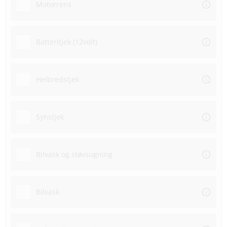
Motorrens
Batteritjek (12volt)
Helbredstjek
Synstjek
Bilvask og støvsugning
Bilvask