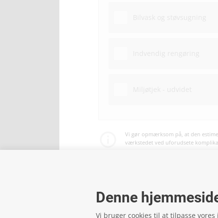
Bilvask og støvsugning
Indvendig rengøring
Miljøtjek - udvidet
Vi gør opmærksom på, at den estimer
værkstedet ved uforudsete komplikati
Betaling af service og reparationer 
Denne hjemmeside
Vi bruger cookies til at tilpasse vores