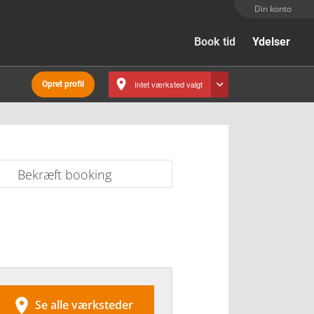
Din konto
Book tid
Ydelser
Intet værksted valgt
Opret profil
Bekræft booking

Se alle værksteder