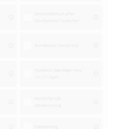
Serviceeftersyn efter
fabrikantens forskrifter
Aflev
AutoMester olieservice
Afhen
Hjulskifte (køretøjer med
13”-17” hjul)
Hjulskifte inkl.
afbalancering
Dæklapning