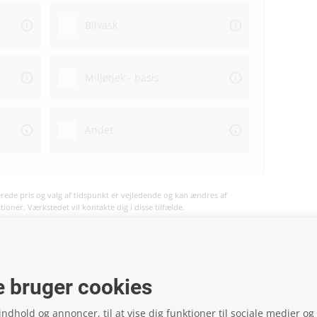
Bilvask
Miljøtjek - basis
Andet
ede pris og valg af tidspunkt er vejledende og kan ændres af
oner. Værkstedet vil kontakte dig i disse tilfælde.
vil ske på værkstedet og ikke på hjemmesiden.
 bruger cookies
 indhold og annoncer, til at vise dig funktioner til sociale medier og t