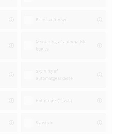
Bremseeftersyn
Montering af automatisk
baglys
Skylning af
automatgearkasse
Batteritjek (12volt)
Synstjek