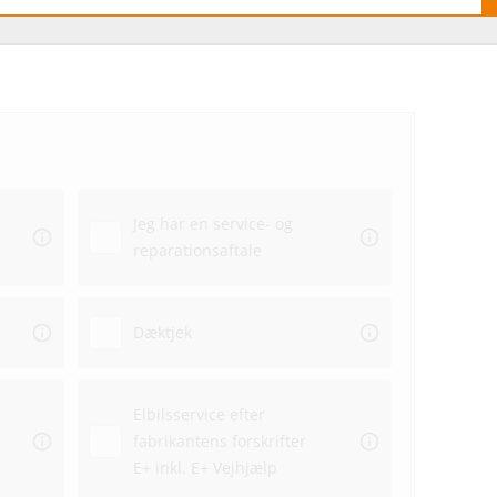
Hvo
hos
Jeg har en service- og
Ekstra
reparationsaftale
Dato
Dæktjek
Elbilsservice efter
fabrikantens forskrifter
Repar
E+ inkl. E+ Vejhjælp