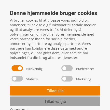
FTZ Master
Gelstedvej 22
Denne hjemmeside bruger cookies
5560
Aarup
Vi bruger cookies til at tilpasse vores indhold og
CVR: 16817244
annoncer, til at vise dig funktioner til sociale medier
og til at analysere vores trafik. Vi deler også
oplysninger om din brug af vores hjemmeside med
vores partnere inden for sociale medier,
local_phone
Kontakt os her
annonceringspartnere og analysepartnere. Vores
partnere kan kombinere disse data med andre
oplysninger, du har givet dem, eller som de har
indsamlet fra din brug af deres tjenester.
Nødvendig
Præferencer
Statistik
Marketing
Handels- og leveringsbetingelser
Skift cookie indstillinger
Tillad alle
Tillad valgte
Vis detaljer
keyboard_arrow_right