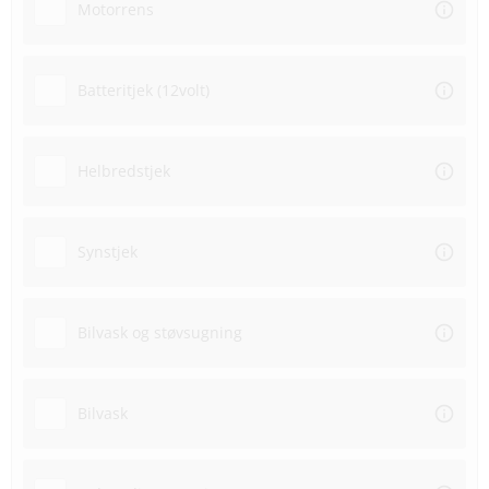
Motorrens
Batteritjek (12volt)
Helbredstjek
Synstjek
Bilvask og støvsugning
Bilvask