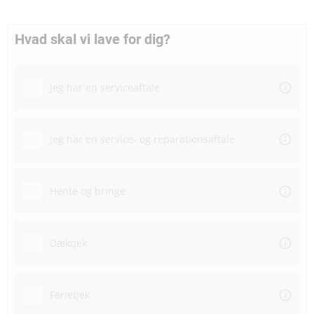
Hvad skal vi lave for dig?
Jeg har en serviceaftale
Jeg har en service- og reparationsaftale
Hente og bringe
Dæktjek
Ferietjek