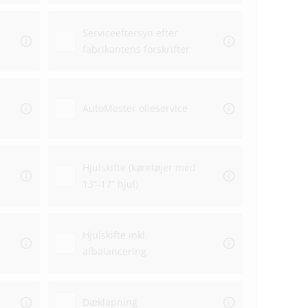
Serviceeftersyn efter
fabrikantens forskrifter
Aflev
AutoMester olieservice
Afhen
Hjulskifte (køretøjer med
13”-17” hjul)
Hjulskifte inkl.
afbalancering
Dæklapning