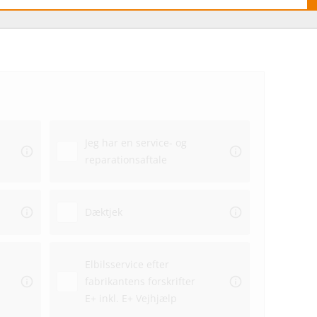
Hvo
hos
Jeg har en service- og
Ekstra
reparationsaftale
Dato
Dæktjek
Elbilsservice efter
fabrikantens forskrifter
Repar
E+ inkl. E+ Vejhjælp