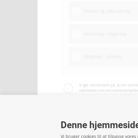
Bilvask og støvsugning
Indvendig rengøring
Miljøtjek - udvidet
Vi gør opmærksom på, at den estimer
værkstedet ved uforudsete komplikati
Betaling af service og reparationer 
Denne hjemmeside
Vi bruger cookies til at tilpasse vores