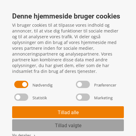
FTZ Master
Gelstedvej 22
Denne hjemmeside bruger cookies
5560
Aarup
Vi bruger cookies til at tilpasse vores indhold og
CVR: 16817244
annoncer, til at vise dig funktioner til sociale medier
og til at analysere vores trafik. Vi deler også
oplysninger om din brug af vores hjemmeside med
vores partnere inden for sociale medier,
local_phone
Kontakt os her
annonceringspartnere og analysepartnere. Vores
partnere kan kombinere disse data med andre
oplysninger, du har givet dem, eller som de har
indsamlet fra din brug af deres tjenester.
Nødvendig
Præferencer
Statistik
Marketing
Handels- og leveringsbetingelser
Skift cookie indstillinger
Tillad alle
Tillad valgte
Vis detaljer
keyboard_arrow_right