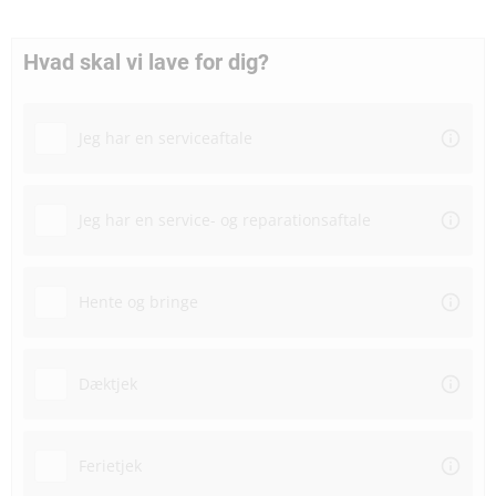
Hvad skal vi lave for dig?
Jeg har en serviceaftale
Jeg har en service- og reparationsaftale
Hente og bringe
Dæktjek
Ferietjek