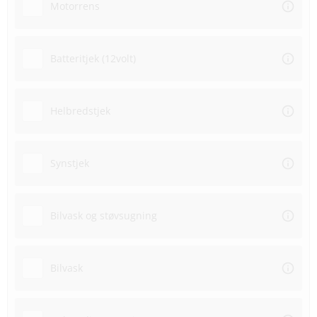
Motorrens
Batteritjek (12volt)
Helbredstjek
Synstjek
Bilvask og støvsugning
Bilvask