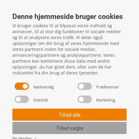
FTZ Master
Gelstedvej 22
Denne hjemmeside bruger cookies
5560
Aarup
Vi bruger cookies til at tilpasse vores indhold og
CVR: 16817244
annoncer, til at vise dig funktioner til sociale medier
og til at analysere vores trafik. Vi deler også
oplysninger om din brug af vores hjemmeside med
vores partnere inden for sociale medier,
local_phone
Kontakt os her
annonceringspartnere og analysepartnere. Vores
partnere kan kombinere disse data med andre
oplysninger, du har givet dem, eller som de har
indsamlet fra din brug af deres tjenester.
Nødvendig
Præferencer
Statistik
Marketing
Handels- og leveringsbetingelser
Skift cookie indstillinger
Tillad alle
Tillad valgte
Vis detaljer
keyboard_arrow_right