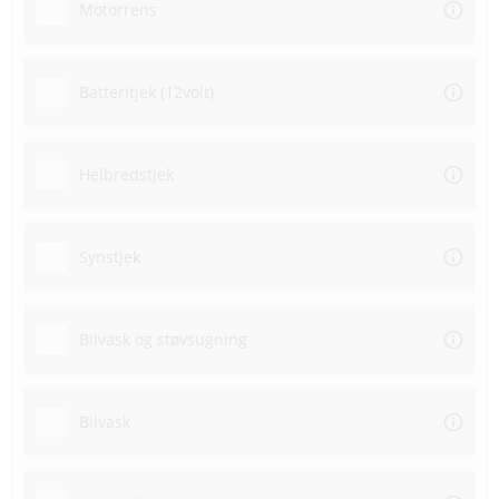
Motorrens
Batteritjek (12volt)
Helbredstjek
Synstjek
Bilvask og støvsugning
Bilvask