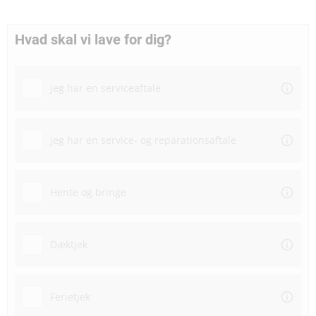
Hvad skal vi lave for dig?
Jeg har en serviceaftale
Jeg har en service- og reparationsaftale
Hente og bringe
Dæktjek
Ferietjek