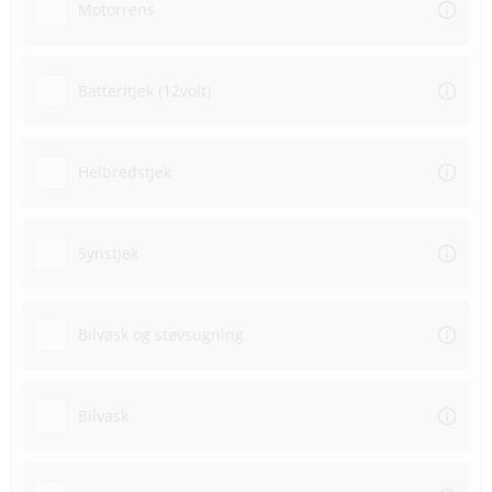
Motorrens
Batteritjek (12volt)
Helbredstjek
Synstjek
Bilvask og støvsugning
Bilvask