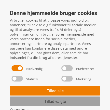
FTZ Master
Gelstedvej 22
Denne hjemmeside bruger cookies
5560
Aarup
Vi bruger cookies til at tilpasse vores indhold og
CVR: 16817244
annoncer, til at vise dig funktioner til sociale medier
og til at analysere vores trafik. Vi deler også
oplysninger om din brug af vores hjemmeside med
vores partnere inden for sociale medier,
local_phone
Kontakt os her
annonceringspartnere og analysepartnere. Vores
partnere kan kombinere disse data med andre
oplysninger, du har givet dem, eller som de har
indsamlet fra din brug af deres tjenester.
Nødvendig
Præferencer
Statistik
Marketing
Handels- og leveringsbetingelser
Skift cookie indstillinger
Tillad alle
Tillad valgte
Vis detaljer
keyboard_arrow_right