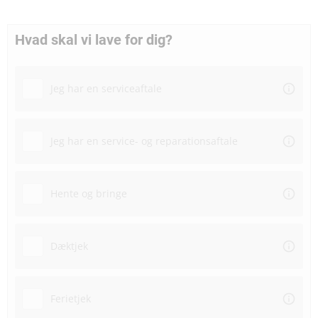
Hvad skal vi lave for dig?
Jeg har en serviceaftale
Jeg har en service- og reparationsaftale
Hente og bringe
Dæktjek
Ferietjek