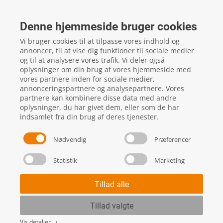
FTZ Master
Gelstedvej 22
Denne hjemmeside bruger cookies
5560
Aarup
Vi bruger cookies til at tilpasse vores indhold og
CVR: 16817244
annoncer, til at vise dig funktioner til sociale medier
og til at analysere vores trafik. Vi deler også
oplysninger om din brug af vores hjemmeside med
vores partnere inden for sociale medier,
local_phone
Kontakt os her
annonceringspartnere og analysepartnere. Vores
partnere kan kombinere disse data med andre
oplysninger, du har givet dem, eller som de har
indsamlet fra din brug af deres tjenester.
Nødvendig
Præferencer
Statistik
Marketing
Handels- og leveringsbetingelser
Skift cookie indstillinger
Tillad alle
Tillad valgte
Vis detaljer
keyboard_arrow_right