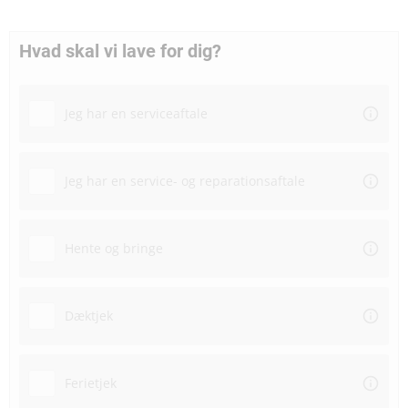
Hvad skal vi lave for dig?
Jeg har en serviceaftale
Jeg har en service- og reparationsaftale
Hente og bringe
Dæktjek
Ferietjek