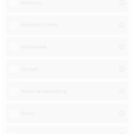
Motorrens
Batteritjek (12volt)
Helbredstjek
Synstjek
Bilvask og støvsugning
Bilvask