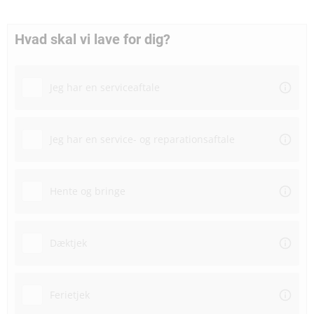
Hvad skal vi lave for dig?
Jeg har en serviceaftale
Jeg har en service- og reparationsaftale
Hente og bringe
Dæktjek
Ferietjek