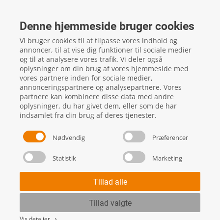
FTZ Master
Gelstedvej 22
Denne hjemmeside bruger cookies
5560
Aarup
Vi bruger cookies til at tilpasse vores indhold og
CVR: 16817244
annoncer, til at vise dig funktioner til sociale medier
og til at analysere vores trafik. Vi deler også
oplysninger om din brug af vores hjemmeside med
vores partnere inden for sociale medier,
local_phone
Kontakt os her
annonceringspartnere og analysepartnere. Vores
partnere kan kombinere disse data med andre
oplysninger, du har givet dem, eller som de har
indsamlet fra din brug af deres tjenester.
Nødvendig
Præferencer
Statistik
Marketing
Handels- og leveringsbetingelser
Skift cookie indstillinger
Tillad alle
Tillad valgte
Vis detaljer
keyboard_arrow_right