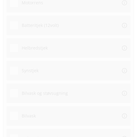
Motorrens
Batteritjek (12volt)
Helbredstjek
Synstjek
Bilvask og støvsugning
Bilvask