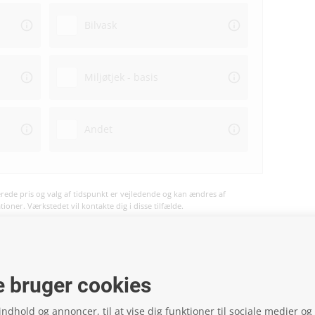
Bilvask
Miljøtjek - basis
Andet
ede pris og valg af tidspunkt er vejledende og kan ændres af
oner. Værkstedet vil kontakte dig i disse tilfælde.
vil ske på værkstedet og ikke på hjemmesiden.
 bruger cookies
 indhold og annoncer, til at vise dig funktioner til sociale medier og t