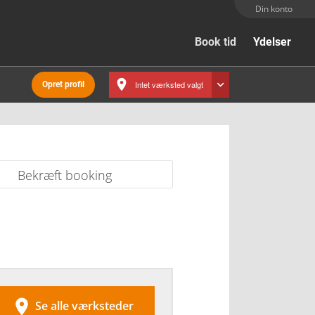
Din konto
Book tid
Ydelser
Intet værksted valgt
Opret profil
Bekræft booking

Se alle værksteder