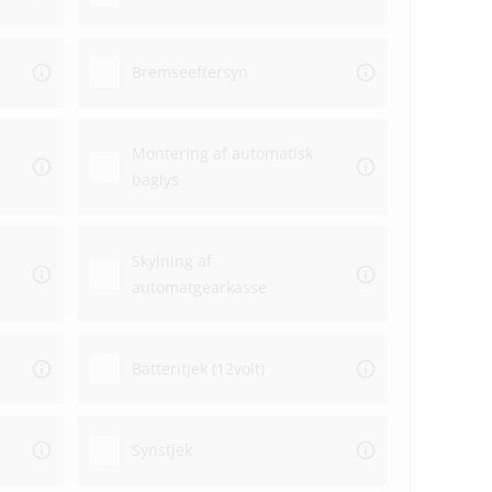
Bremseeftersyn
Montering af automatisk
baglys
Skylning af
automatgearkasse
Batteritjek (12volt)
Synstjek