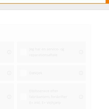
Hvo
hos
Jeg har en service- og
Ekstra
reparationsaftale
Dato
Dæktjek
Elbilsservice efter
fabrikantens forskrifter
Repar
E+ inkl. E+ Vejhjælp