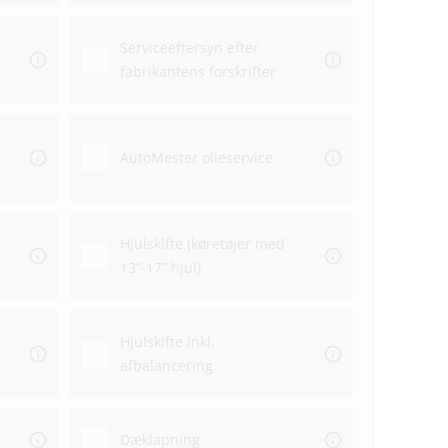
Serviceeftersyn efter
fabrikantens forskrifter
Aflev
AutoMester olieservice
Afhen
Hjulskifte (køretøjer med
13”-17” hjul)
Hjulskifte inkl.
afbalancering
Dæklapning