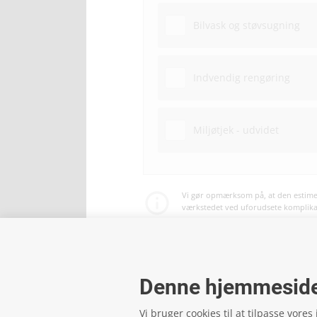
Bilvask og støvsugning
Indvendig rengøring
Miljøtjek - udvidet
Vi gør opmærksom på, at den estimer
værkstedet ved uforudsete komplikati
Betaling af service og reparationer 
Denne hjemmeside
Vi bruger cookies til at tilpasse vores