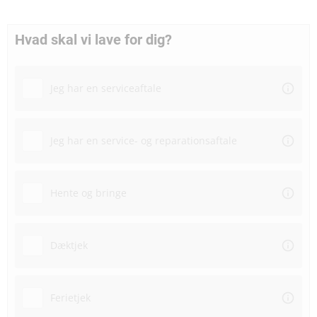
Hvad skal vi lave for dig?
Jeg har en serviceaftale
Jeg har en service- og reparationsaftale
Hente og bringe
Dæktjek
Ferietjek