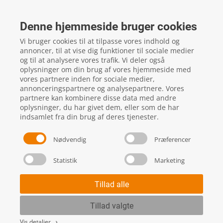
FTZ Master
Gelstedvej 22
Denne hjemmeside bruger cookies
5560
Aarup
Vi bruger cookies til at tilpasse vores indhold og
CVR: 16817244
annoncer, til at vise dig funktioner til sociale medier
og til at analysere vores trafik. Vi deler også
oplysninger om din brug af vores hjemmeside med
vores partnere inden for sociale medier,
local_phone
Kontakt os her
annonceringspartnere og analysepartnere. Vores
partnere kan kombinere disse data med andre
oplysninger, du har givet dem, eller som de har
indsamlet fra din brug af deres tjenester.
Nødvendig
Præferencer
Statistik
Marketing
Handels- og leveringsbetingelser
Skift cookie indstillinger
Tillad alle
Tillad valgte
Vis detaljer
keyboard_arrow_right