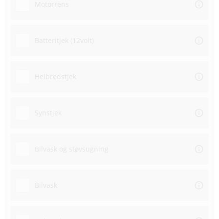
Motorrens
Batteritjek (12volt)
Helbredstjek
Synstjek
Bilvask og støvsugning
Bilvask