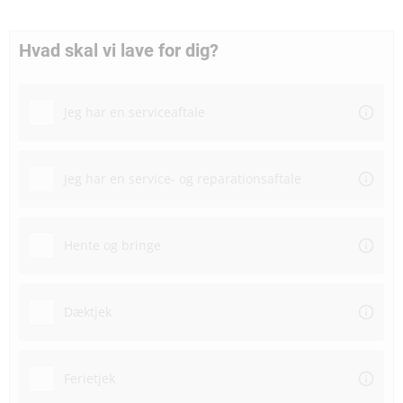
Hvad skal vi lave for dig?
Jeg har en serviceaftale
Jeg har en service- og reparationsaftale
Hente og bringe
Dæktjek
Ferietjek