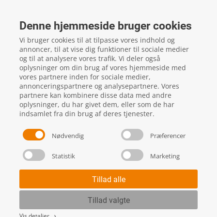
FTZ Master
Gelstedvej 22
Denne hjemmeside bruger cookies
5560
Aarup
Vi bruger cookies til at tilpasse vores indhold og
CVR: 16817244
annoncer, til at vise dig funktioner til sociale medier
og til at analysere vores trafik. Vi deler også
oplysninger om din brug af vores hjemmeside med
vores partnere inden for sociale medier,
local_phone
Kontakt os her
annonceringspartnere og analysepartnere. Vores
partnere kan kombinere disse data med andre
oplysninger, du har givet dem, eller som de har
indsamlet fra din brug af deres tjenester.
Nødvendig
Præferencer
Statistik
Marketing
Handels- og leveringsbetingelser
Skift cookie indstillinger
Tillad alle
Tillad valgte
Vis detaljer
keyboard_arrow_right