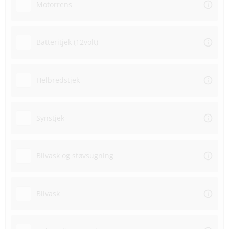
Motorrens
Batteritjek (12volt)
Helbredstjek
Synstjek
Bilvask og støvsugning
Bilvask