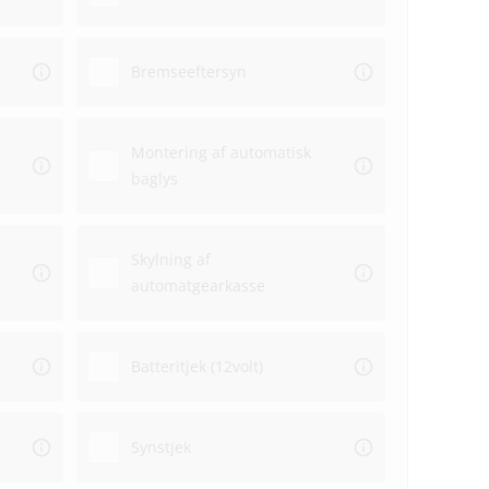
Bremseeftersyn
Montering af automatisk
baglys
Skylning af
automatgearkasse
Batteritjek (12volt)
Synstjek