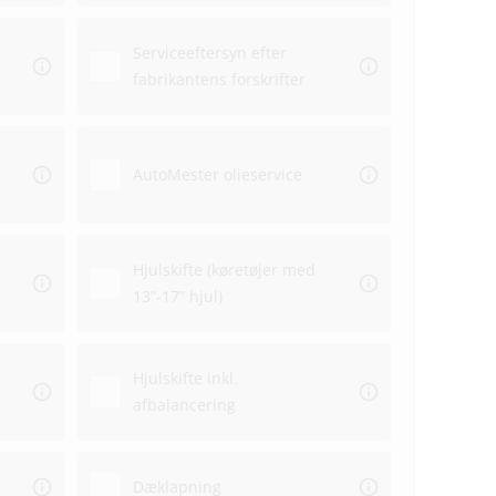
Serviceeftersyn efter
fabrikantens forskrifter
Aflev
AutoMester olieservice
Afhen
Hjulskifte (køretøjer med
13”-17” hjul)
Hjulskifte inkl.
afbalancering
Dæklapning