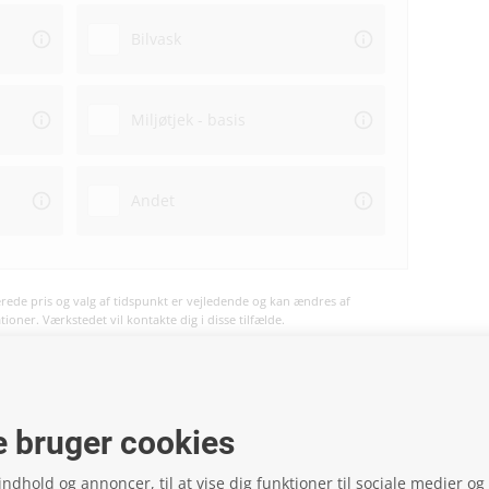
Bilvask
Miljøtjek - basis
Andet
ede pris og valg af tidspunkt er vejledende og kan ændres af
oner. Værkstedet vil kontakte dig i disse tilfælde.
vil ske på værkstedet og ikke på hjemmesiden.
 bruger cookies
 indhold og annoncer, til at vise dig funktioner til sociale medier og t