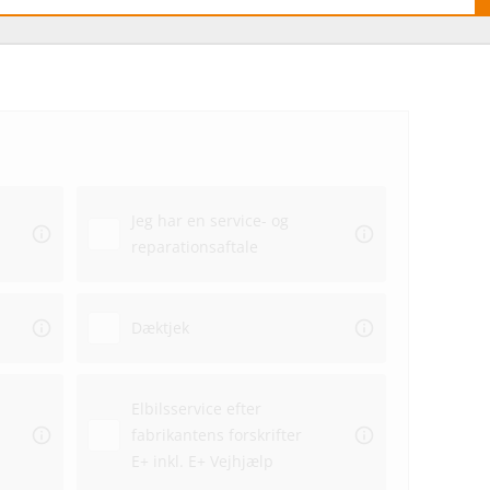
Hvo
hos
Jeg har en service- og
Ekstra
reparationsaftale
Dato
Dæktjek
Elbilsservice efter
fabrikantens forskrifter
Repar
E+ inkl. E+ Vejhjælp