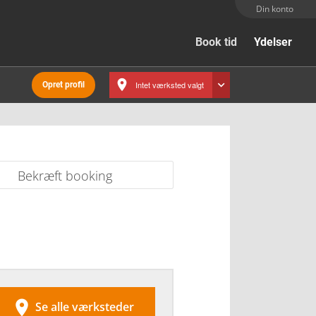
Din konto
Book tid
Ydelser
Intet værksted valgt
Opret profil
Bekræft booking

Se alle værksteder