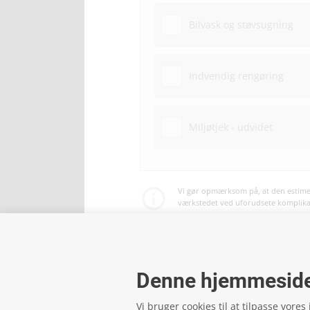
Bilvask og støvsugning
Indvendig rengøring
Miljøtjek - udvidet
Vi gør opmærksom på, at den estimer
værkstedet ved uforudsete komplikati
Betaling af service og reparationer 
Denne hjemmeside
Vi bruger cookies til at tilpasse vores