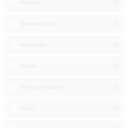
Motorrens
Batteritjek (12volt)
Helbredstjek
Synstjek
Bilvask og støvsugning
Bilvask