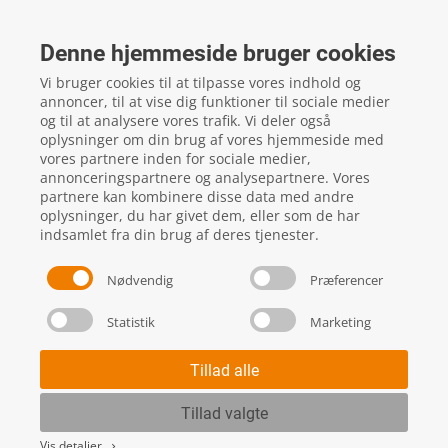
FTZ Master
Gelstedvej 22
Denne hjemmeside bruger cookies
5560
Aarup
Vi bruger cookies til at tilpasse vores indhold og
CVR: 16817244
annoncer, til at vise dig funktioner til sociale medier
og til at analysere vores trafik. Vi deler også
oplysninger om din brug af vores hjemmeside med
vores partnere inden for sociale medier,
local_phone
Kontakt os her
annonceringspartnere og analysepartnere. Vores
partnere kan kombinere disse data med andre
oplysninger, du har givet dem, eller som de har
indsamlet fra din brug af deres tjenester.
Nødvendig
Præferencer
Statistik
Marketing
Handels- og leveringsbetingelser
Skift cookie indstillinger
Tillad alle
Tillad valgte
Vis detaljer
keyboard_arrow_right