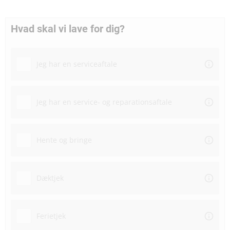
Hvad skal vi lave for dig?
Jeg har en serviceaftale
Jeg har en service- og reparationsaftale
Hente og bringe
Dæktjek
Ferietjek