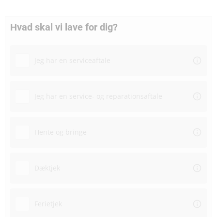
Hvad skal vi lave for dig?
Jeg har en serviceaftale
Jeg har en service- og reparationsaftale
Hente og bringe
Dæktjek
Ferietjek