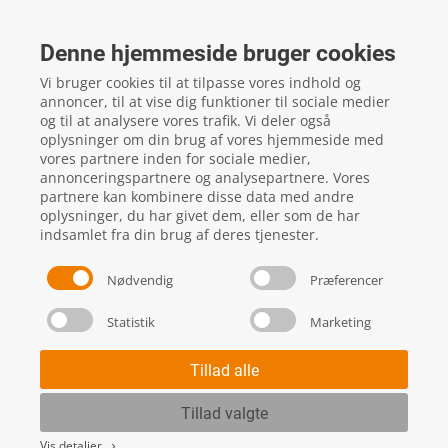
FTZ Master
Gelstedvej 22
Denne hjemmeside bruger cookies
5560
Aarup
Vi bruger cookies til at tilpasse vores indhold og
CVR: 16817244
annoncer, til at vise dig funktioner til sociale medier
og til at analysere vores trafik. Vi deler også
oplysninger om din brug af vores hjemmeside med
vores partnere inden for sociale medier,
local_phone
Kontakt os her
annonceringspartnere og analysepartnere. Vores
partnere kan kombinere disse data med andre
oplysninger, du har givet dem, eller som de har
indsamlet fra din brug af deres tjenester.
Nødvendig
Præferencer
Statistik
Marketing
Handels- og leveringsbetingelser
Skift cookie indstillinger
Tillad alle
Tillad valgte
Vis detaljer
keyboard_arrow_right