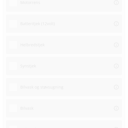
Motorrens
Batteritjek (12volt)
Helbredstjek
Synstjek
Bilvask og støvsugning
Bilvask