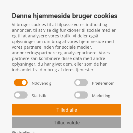
FTZ Master
Gelstedvej 22
Denne hjemmeside bruger cookies
5560
Aarup
Vi bruger cookies til at tilpasse vores indhold og
CVR: 16817244
annoncer, til at vise dig funktioner til sociale medier
og til at analysere vores trafik. Vi deler også
oplysninger om din brug af vores hjemmeside med
vores partnere inden for sociale medier,
local_phone
Kontakt os her
annonceringspartnere og analysepartnere. Vores
partnere kan kombinere disse data med andre
oplysninger, du har givet dem, eller som de har
indsamlet fra din brug af deres tjenester.
Nødvendig
Præferencer
Statistik
Marketing
Handels- og leveringsbetingelser
Skift cookie indstillinger
Tillad alle
Tillad valgte
Vis detaljer
keyboard_arrow_right