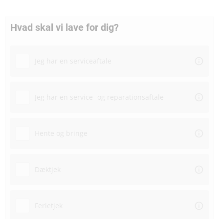
Hvad skal vi lave for dig?
Jeg har en serviceaftale
Jeg har en service- og reparationsaftale
Hente og bringe
Dæktjek
Ferietjek