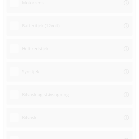
Motorrens
Batteritjek (12volt)
Helbredstjek
Synstjek
Bilvask og støvsugning
Bilvask