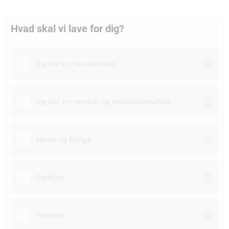
Hvad skal vi lave for dig?
Jeg har en serviceaftale
Jeg har en service- og reparationsaftale
Hente og bringe
Dæktjek
Ferietjek