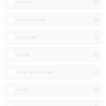
Motorrens
Batteritjek (12volt)
Helbredstjek
Synstjek
Bilvask og støvsugning
Bilvask