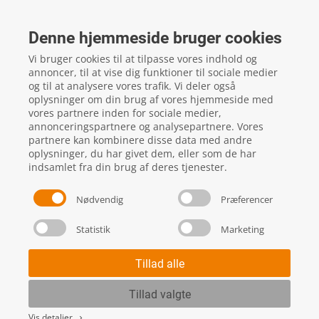
FTZ Master
Gelstedvej 22
Denne hjemmeside bruger cookies
5560
Aarup
Vi bruger cookies til at tilpasse vores indhold og
CVR: 16817244
annoncer, til at vise dig funktioner til sociale medier
og til at analysere vores trafik. Vi deler også
oplysninger om din brug af vores hjemmeside med
vores partnere inden for sociale medier,
local_phone
Kontakt os her
annonceringspartnere og analysepartnere. Vores
partnere kan kombinere disse data med andre
oplysninger, du har givet dem, eller som de har
indsamlet fra din brug af deres tjenester.
Nødvendig
Præferencer
Statistik
Marketing
Handels- og leveringsbetingelser
Skift cookie indstillinger
Tillad alle
Tillad valgte
Vis detaljer
keyboard_arrow_right