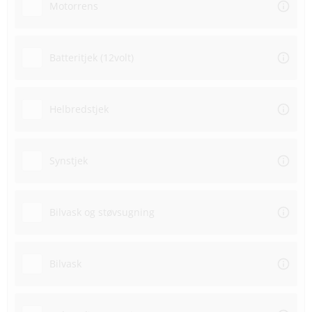
Motorrens
Batteritjek (12volt)
Helbredstjek
Synstjek
Bilvask og støvsugning
Bilvask