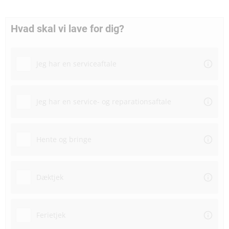
Hvad skal vi lave for dig?
Jeg har en serviceaftale
Jeg har en service- og reparationsaftale
Hente og bringe
Dæktjek
Ferietjek