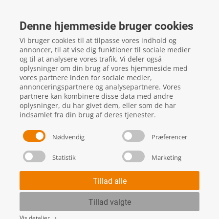
FTZ Master
Gelstedvej 22
Denne hjemmeside bruger cookies
5560
Aarup
Vi bruger cookies til at tilpasse vores indhold og
CVR: 16817244
annoncer, til at vise dig funktioner til sociale medier
og til at analysere vores trafik. Vi deler også
oplysninger om din brug af vores hjemmeside med
vores partnere inden for sociale medier,
local_phone
Kontakt os her
annonceringspartnere og analysepartnere. Vores
partnere kan kombinere disse data med andre
oplysninger, du har givet dem, eller som de har
indsamlet fra din brug af deres tjenester.
Nødvendig
Præferencer
Statistik
Marketing
Handels- og leveringsbetingelser
Skift cookie indstillinger
Tillad alle
Tillad valgte
Vis detaljer
keyboard_arrow_right