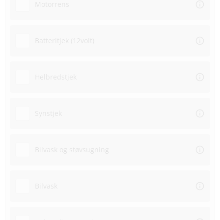
Motorrens
Batteritjek (12volt)
Helbredstjek
Synstjek
Bilvask og støvsugning
Bilvask