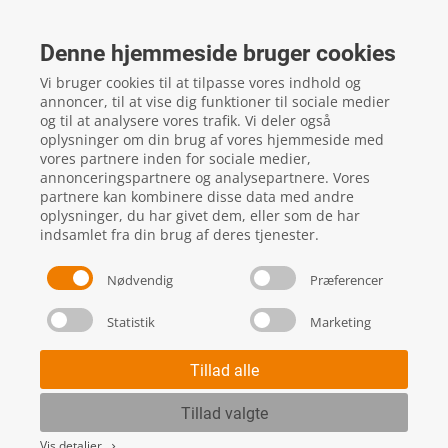
FTZ Master
Gelstedvej 22
Denne hjemmeside bruger cookies
5560
Aarup
Vi bruger cookies til at tilpasse vores indhold og
CVR: 16817244
annoncer, til at vise dig funktioner til sociale medier
og til at analysere vores trafik. Vi deler også
oplysninger om din brug af vores hjemmeside med
vores partnere inden for sociale medier,
local_phone
Kontakt os her
annonceringspartnere og analysepartnere. Vores
partnere kan kombinere disse data med andre
oplysninger, du har givet dem, eller som de har
indsamlet fra din brug af deres tjenester.
Nødvendig
Præferencer
Statistik
Marketing
Handels- og leveringsbetingelser
Skift cookie indstillinger
Tillad alle
Tillad valgte
Vis detaljer
keyboard_arrow_right