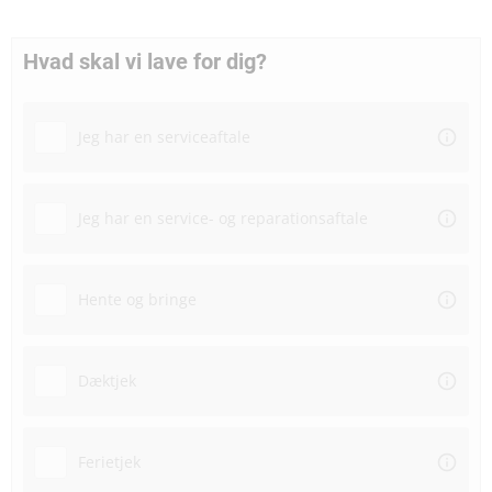
Hvad skal vi lave for dig?
Jeg har en serviceaftale
Jeg har en service- og reparationsaftale
Hente og bringe
Dæktjek
Ferietjek