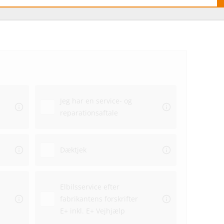
Hvo
hos
Jeg har en service- og
Ekstra
reparationsaftale
Dato
Dæktjek
Elbilsservice efter
fabrikantens forskrifter
Repar
E+ inkl. E+ Vejhjælp