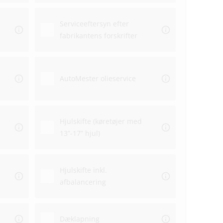
Serviceeftersyn efter
fabrikantens forskrifter
Aflev
AutoMester olieservice
Afhen
Hjulskifte (køretøjer med
13”-17” hjul)
Hjulskifte inkl.
afbalancering
Dæklapning