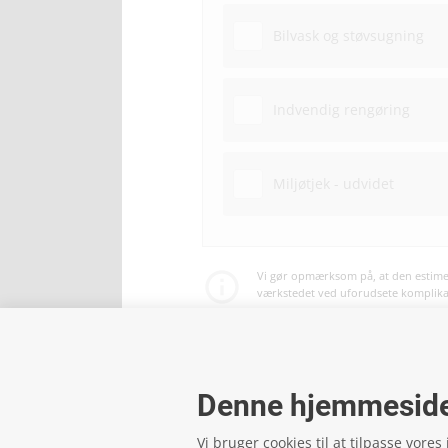
Bilvask og støvsugning
Indvendig rengøring
Miljøtjek - udvidet
Vi gør opmærksom på, at den estimer
værkstedet ved uforudsete komplikati
Betaling af service og reparationer 
Denne hjemmeside
Vi bruger cookies til at tilpasse vores