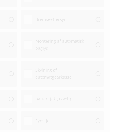
Bremseeftersyn
Montering af automatisk
baglys
Skylning af
automatgearkasse
Batteritjek (12volt)
Synstjek