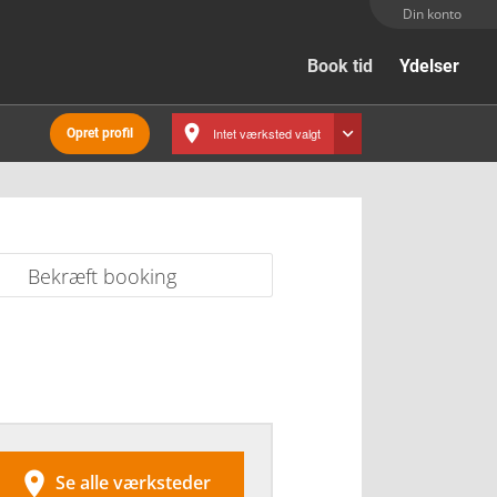
Din konto
Book tid
Ydelser
Intet værksted valgt
Opret profil
Bekræft booking

Se alle værksteder