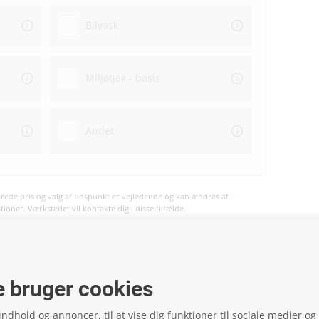
Bilvask
Miljøtjek - basis
Andet
ede pris og valg af tidspunkt er vejledende og kan ændres af
oner. Værkstedet vil kontakte dig i disse tilfælde.
vil ske på værkstedet og ikke på hjemmesiden.
 bruger cookies
 indhold og annoncer, til at vise dig funktioner til sociale medier og t