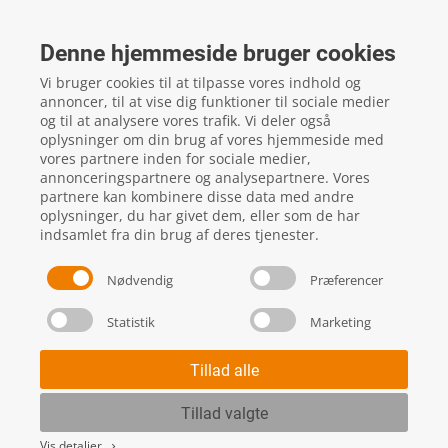
FTZ Master
Gelstedvej 22
Denne hjemmeside bruger cookies
5560
Aarup
Vi bruger cookies til at tilpasse vores indhold og
CVR: 16817244
annoncer, til at vise dig funktioner til sociale medier
og til at analysere vores trafik. Vi deler også
oplysninger om din brug af vores hjemmeside med
vores partnere inden for sociale medier,
local_phone
Kontakt os her
annonceringspartnere og analysepartnere. Vores
partnere kan kombinere disse data med andre
oplysninger, du har givet dem, eller som de har
indsamlet fra din brug af deres tjenester.
Nødvendig
Præferencer
Statistik
Marketing
Handels- og leveringsbetingelser
Skift cookie indstillinger
Tillad alle
Tillad valgte
Vis detaljer
keyboard_arrow_right