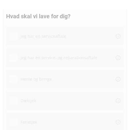
Hvad skal vi lave for dig?
Jeg har en serviceaftale
Jeg har en service- og reparationsaftale
Hente og bringe
Dæktjek
Ferietjek