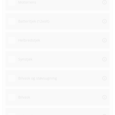
Motorrens
Batteritjek (12volt)
Helbredstjek
Synstjek
Bilvask og støvsugning
Bilvask