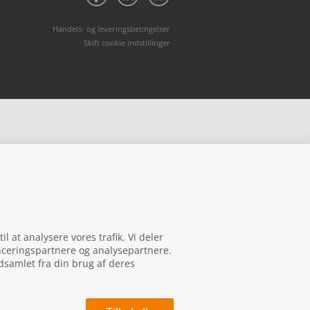
Handels- og leveringsbetingelser
Skift cookie indstillinger
il at analysere vores trafik. Vi deler
nceringspartnere og analysepartnere.
dsamlet fra din brug af deres