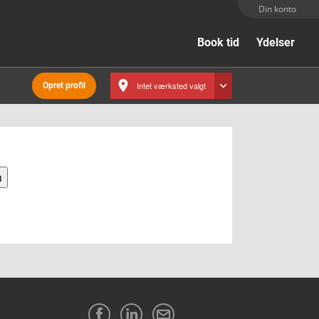
Din konto
Book tid
Ydelser
Intet værksted valgt
Opret profil