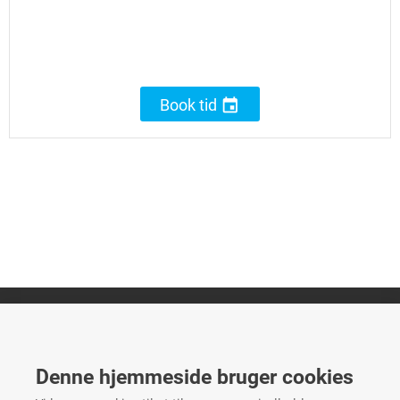

Book tid
FTZ Master
Gelstedvej 22
Denne hjemmeside bruger cookies
5560
Aarup