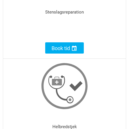
Stenslagsreparation

Book tid
Helbredstjek