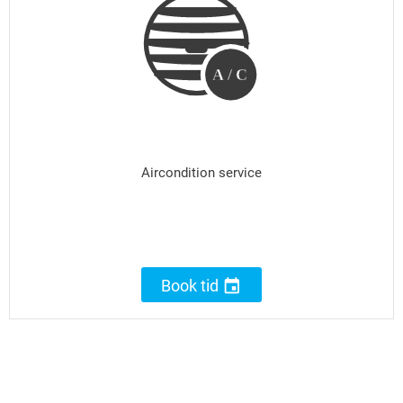
A
/
C
Aircondition service

Book tid