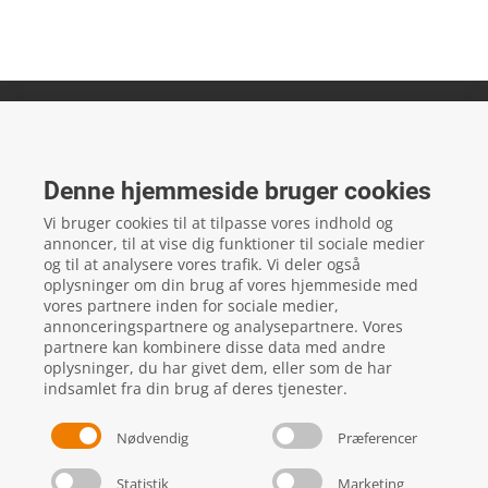
FTZ Master
Gelstedvej 22
Denne hjemmeside bruger cookies
5560
Aarup
Vi bruger cookies til at tilpasse vores indhold og
CVR: 16817244
annoncer, til at vise dig funktioner til sociale medier
og til at analysere vores trafik. Vi deler også
oplysninger om din brug af vores hjemmeside med
vores partnere inden for sociale medier,
local_phone
Kontakt os her
annonceringspartnere og analysepartnere. Vores
partnere kan kombinere disse data med andre
oplysninger, du har givet dem, eller som de har
indsamlet fra din brug af deres tjenester.
Nødvendig
Præferencer
Statistik
Marketing