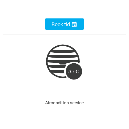

Book tid
A
/
C
Aircondition service