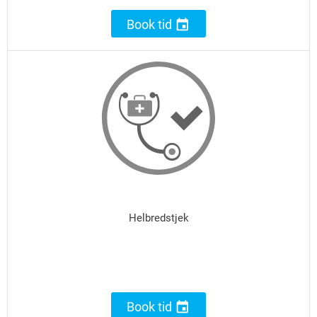

Book tid
Helbredstjek

Book tid