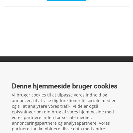
FTZ Master
Gelstedvej 22
Denne hjemmeside bruger cookies
5560
Aarup
Vi bruger cookies til at tilpasse vores indhold og
CVR: 16817244
annoncer, til at vise dig funktioner til sociale medier
og til at analysere vores trafik. Vi deler også
oplysninger om din brug af vores hjemmeside med
vores partnere inden for sociale medier,
local_phone
Kontakt os her
annonceringspartnere og analysepartnere. Vores
partnere kan kombinere disse data med andre